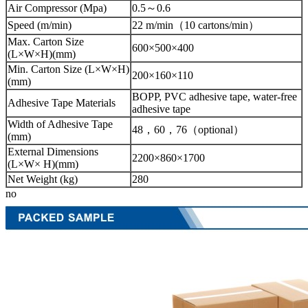
Air Compressor (Mpa)
0.5～0.6
Speed (m/min)
22 m/min（10 cartons/min）
Max. Carton Size
600×500×400
(L×W×H)(mm)
Min. Carton Size (L×W×H)
200×160×110
(mm)
BOPP, PVC adhesive tape, water-free
Adhesive Tape Materials
adhesive tape
Width of Adhesive Tape
48，60，76（optional）
(mm)
External Dimensions
2200×860×1700
(L×W× H)(mm)
Net Weight (kg)
280
no